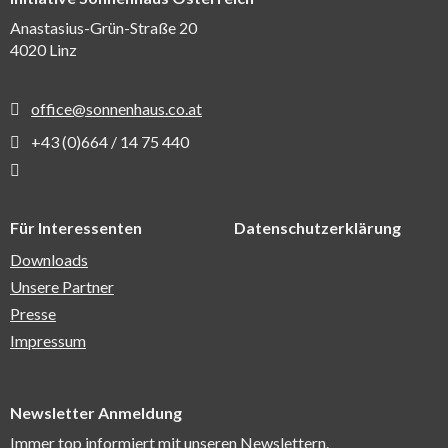
Anastasius-Grün-Straße 20
4020
Linz
AT
email
office@sonnenhaus.co.at
voice
+43 (0)664 / 14 75 440
Fußbereichsmenü
Für Interessenten
Datenschutzerklärung
Downloads
Unsere Partner
Presse
Impressum
Newsletter Anmeldung
Immer top informiert mit unseren Newslettern.